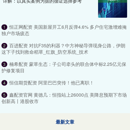
详解：以真实案例为据的循证选择参考
恒正网配资 美国新屋开工6月反弹4.6% 多户住宅激增难掩
1
独户市场疲态
百进配资 对抗F35的利器？中方神秘导弹现身公路，伊朗
2
这下子找到救命稻草_红旗_防空系统_技术
楠希配资 蒙草生态：子公司牵头的联合体中标2.25亿元保
3
护修复项目
恒信期货配资 阿里巴巴突传！他已离职！
4
鑫配资官网 黄德几：恒指站上26000点 美降息预期下市场
5
创新高丨港股收市
最新文章