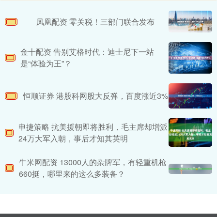
凤凰配资 零关税！三部门联合发布
金十配资 告别艾格时代：迪士尼下一站
是“体验为王”？
恒顺证券 港股科网股大反弹，百度涨近3%
申捷策略 抗美援朝即将胜利，毛主席却增派
24万大军入朝，事后才知其英明
牛米网配资 13000人的杂牌军，有轻重机枪
660挺，哪里来的这么多装备？