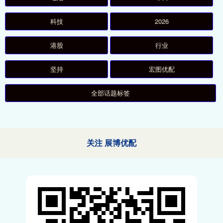
科技
2026
港股
行业
坚持
宏图优配
全部话题标签
关注 展博优配