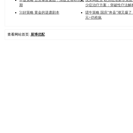
申捷策略 合景泰富集团：清盘呈请聆讯延
悦来网配资 欧洲批准新型免
期
少症治疗方案：突破性疗法解
51好策略 黄金的逆袭剧本
珺牛策略 国庆“奔县”潮又爆了，
元+仍抢疯
查看网站首页:
展博优配