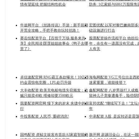
情有望延续 把握结构性机会
防务: 1亿索赔与6861万股限
牛途网平台 《丝路传说》手游：新手前期
宏图优配 以军对黎巴嫩南部
开荒全攻略，手把手教你玩转丝路！
础设施进行打击
赛岳恒配资平台 【百馆千万场 服务来共
股票配资操作流程平台 他担任
享】全民阅读∣莲莲姐姐故事会《鸭子去哪
年，余生有一遗愿没有完成，
里了》
人有关
卓信速配官网 RNG霸王条款曝光！10亿违
海龟网配资 VG三号位出走西
约金震惊电竞圈，LPL处罚升级
迷雾重重，谁能接替？
大丰收配资 欧美充电桩电缆失窃频发：盗
鑫配网配资 八岁男孩打人成
贼只能卖40欧 维修却要3500欧元
留神儿子竟惨遭毒手，险些阴
我要配资网官网 慢下来的岁末 夹缝中的前
富邦优配 “继续写下去！”文
行
年
牛投客配资 人民币, 重磅消息!
中承配资 A股, 是反转还是震荡
国鸣配资 虎鲸文娱发布首款AI家庭智能终
旗开网 超越旧金山，在这一