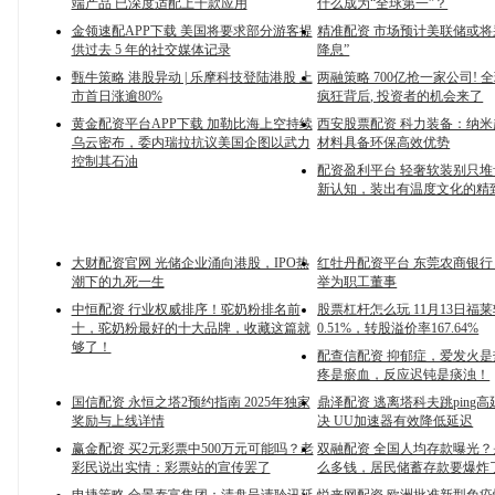
端产品 已深度适配上千款应用
什么成为“全球第一”？
金领速配APP下载 美国将要求部分游客提
精准配资 市场预计美联储或将
供过去 5 年的社交媒体记录
降息”
甄牛策略 港股异动 | 乐摩科技登陆港股 上
两融策略 700亿抢一家公司! 
市首日涨逾80%
疯狂背后, 投资者的机会来了
黄金配资平台APP下载 加勒比海上空持续
西安股票配资 科力装备：纳
乌云密布，委内瑞拉抗议美国企图以武力
材料具备环保高效优势
控制其石油
配资盈利平台 轻奢软装别只堆
新认知，装出有温度文化的精
大财配资官网 光储企业涌向港股，IPO热
红牡丹配资平台 东莞农商银
潮下的九死一生
举为职工董事
中恒配资 行业权威排序！驼奶粉排名前
股票杠杆怎么玩 11月13日福
十，驼奶粉最好的十大品牌，收藏这篇就
0.51%，转股溢价率167.64%
够了！
配查信配资 抑郁症，爱发火
疼是瘀血，反应迟钝是痰浊！
国信配资 永恒之塔2预约指南 2025年独家
鼎泽配资 逃离塔科夫跳ping
奖励与上线详情
决 UU加速器有效降低延迟
赢金配资 买2元彩票中500万元可能吗？老
双融配资 全国人均存款曝光
彩民说出实情：彩票站的宣传罢了
么多钱，居民储蓄存款要爆炸