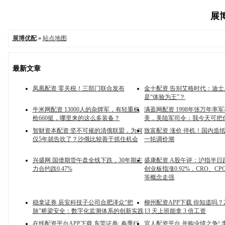
展博
展博优配
»
站点地图
最新文章
凤凰配资 零关税！三部门联合发布
金十配资 告别艾格时代：迪
是“体验为王”？
牛米网配资 13000人的杂牌军，有轻重机
满盈网配资 1998年张万年率
枪660挺，哪里来的这么多装备？
美，美陆军司令：我今天可把
智财资本配资 坚不可摧的清俄联盟，为何
致富配资 涨价 停机！国内造
仅5年就告吹了？沙俄比较善于抓住机会
一轮调价潮
兴盛网 国债期货午盘全线下跌，30年期主
盛康配资 A股午评：沪指半日跌
力合约跌0.47%
创业板指涨0.92%，CRO、C
等概念走强
稳拿证券 辰安科技子公司合肥泽众“把
柳州配资APP下载 你知道吗？2
脉”桥梁安全：数字化监测体系的创新实践
13 天上班能拿 3 倍工资
在线配资平台APP下载 东莞证券: 春季行
宜人配资平台 并购业绩之争! 